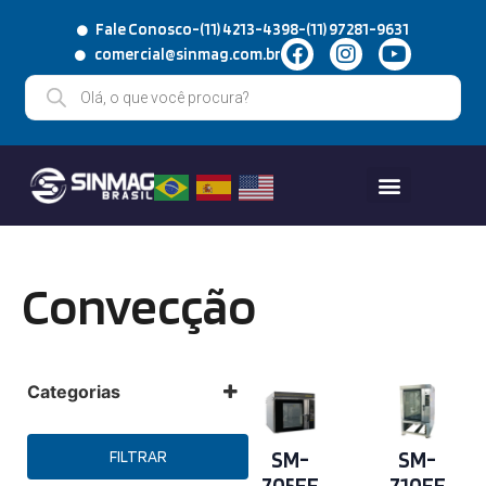
Fale Conosco
-
(11) 4213-4398
-
(11) 97281-9631
comercial@sinmag.com.br
Convecção
Categorias
Fornos
Convecção
SM-
SM-
FILTRAR
Mercados
Confeiteiras
705EE
710EE