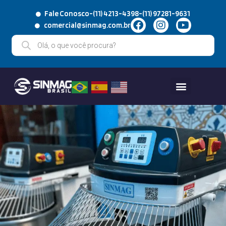
Fale Conosco
-
(11) 4213-4398
-
(11) 97281-9631
comercial@sinmag.com.br