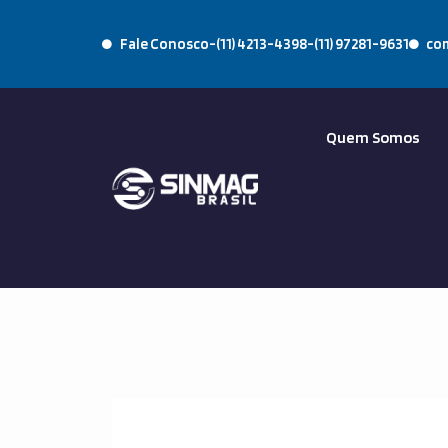
Fale Conosco
-
(11) 4213-4398
-
(11) 97281-9631
co
Quem Somos