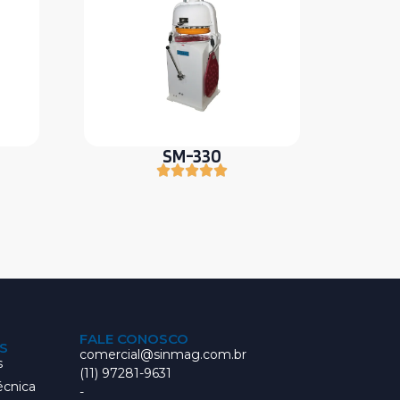
SM-330
FALE CONOSCO
S
comercial@sinmag.com.br
s
(11) 97281-9631
écnica
-