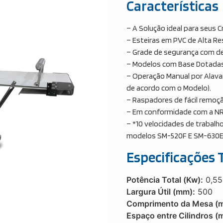
Características
– A Solução ideal para seus C
– Esteiras em PVC de Alta Re
– Grade de segurança com d
– Modelos com Base Dotadas 
– Operação Manual por Alavan
de acordo com o Modelo).
– Raspadores de fácil remoç
– Em conformidade com a NR
– *10 velocidades de trabalh
modelos SM-520F E SM-630E
Especificações 
Potência Total (Kw):
0,55
Largura Útil (mm):
500
Comprimento da Mesa (
Espaço entre Cilindros (